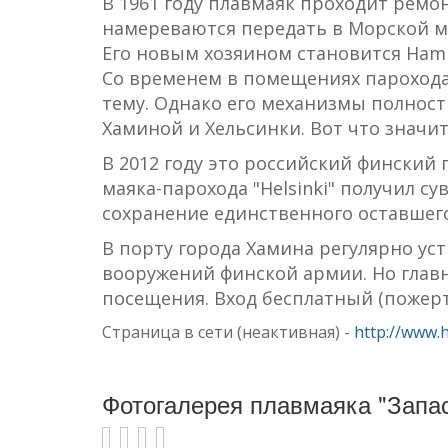
В 1961 году плавмаяк проходит ремон
намереваются передать в Морской муз
Его новым хозяином становится Hamin
Со временем в помещениях парохода
тему. Однако его механизмы полност
Хаминой и Хельсинки. Вот что значи
В 2012 году это российский финский
маяка-парохода "Helsinki" получил с
сохранение единственного оставшего
В порту города Хамина регулярно ус
вооружений финской армии. Но главн
посещения. Вход бесплатный (пожертв
Страница в сети (неактивная) -
http://www.h
Фотогалерея плавмаяка "Запасн