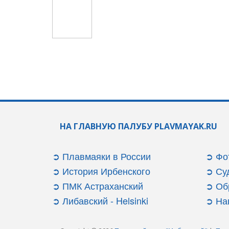
НА ГЛАВНУЮ ПАЛУБУ PLAVMAYAK.RU
➲ Плавмаяки в России
➲ Фо
➲ История Ирбенского
➲ Су
➲ ПМК Астраханский
➲ Об
➲ Либавский - Helsinki
➲ На