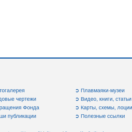
тогалерея
➲ Плавмаяки-музеи
довые чертежи
➲ Видео, книги, статьи
ращения Фонда
➲ Карты, схемы, лоци
ши публикации
➲ Полезные ссылки