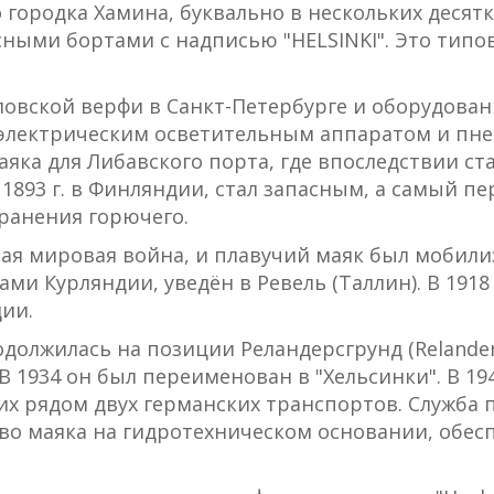
 городка Хамина, буквально в нескольких десятк
асными бортами с надписью "HELSINKI". Это тип
ловской верфи в Санкт-Петербурге и оборудован
электрическим осветительным аппаратом и пне
маяка для Либавского порта, где впоследствии 
1893 г. в Финляндии, стал запасным, а самый п
ранения горючего.
рвая мировая война, и плавучий маяк был мобилиз
и Курляндии, уведён в Ревель (Таллин). В 1918 
ии.
должилась на позиции Реландерсгрунд (Relander
. В 1934 он был переименован в "Хельсинки". В 
х рядом двух германских транспортов. Служба п
тво маяка на гидротехническом основании, обе