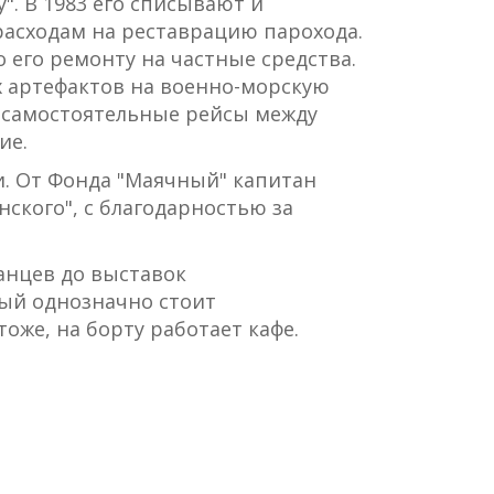
". В 1983 его списывают и
 расходам на реставрацию парохода.
о его ремонту на частные средства.
 артефактов на военно-морскую
л самостоятельные рейсы между
ие.
и. От Фонда "Маячный" капитан
нского", с благодарностью за
анцев до выставок
рый однозначно стоит
оже, на борту работает кафе.