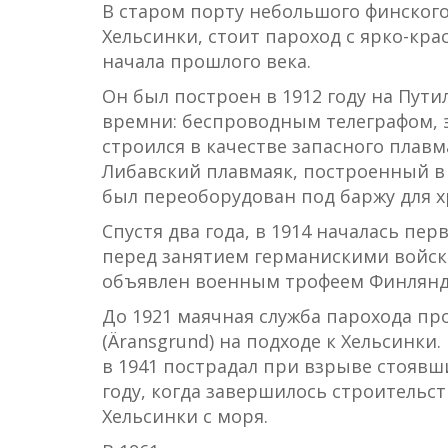
В старом порту небольшого финского
Хельсинки, стоит пароход с ярко-кр
начала прошлого века.
Он был построен в 1912 году на Пути
времни: беспроводным телеграфом, 
строился в качестве запасного плав
Либавский плавмаяк, построенный в 
был переоборудован под баржу для х
Спустя два года, в 1914 началась пе
перед занятием германискими войскам
объявлен военным трофеем Финлянд
До 1921 маячная служба парохода про
(Äransgrund) на подходе к Хельсинки
в 1941 пострадал при взрыве стоявши
году, когда завершилось строительс
Хельсинки с моря.