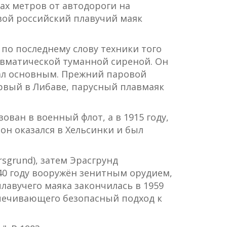
ах метров от автодороги на
овой российский плавучий маяк
 по последнему слову техники того
вматической туманной сиреной. Он
стал основным. Прежний паровой
ервый в Либаве, парусный плавмаяк
ован в военный флот, а в 1915 году,
он оказался в Хельсинки и был
sgrund), затем Эрасгрунд
1940 году вооружён зенитным орудием,
лавучего маяка закончилась в 1959
спечивающего безопасный подход к