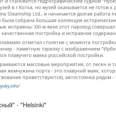
т и становится гидрографическим судном "Hyoky
ей в г.Котка, но музей оказывается не готов к
a Steamship Ltd., и начинается долгая работа п
 была собрана большая коллекция исторических
ью исправны: XXI-м веке этот пароход соверша
т качественная постройка и исправное содержан
 плавмаяк отметил столетие с момента постройк
увенир - памятную тарелку с изображением "Ирбе
ся плавучего маяка российской постройки.
траиваются массовые мероприятия, от песен и т
ая жемчужина порта - это плавучий маяк, кото
ования приветствуются), автостоянка рядом - т
yoky.info/
ый" - "Helsinki"