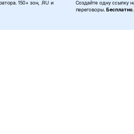
атора. 150+ зон, .RU и
Создайте одну ссылку на
переговоры.
Бесплатно
.